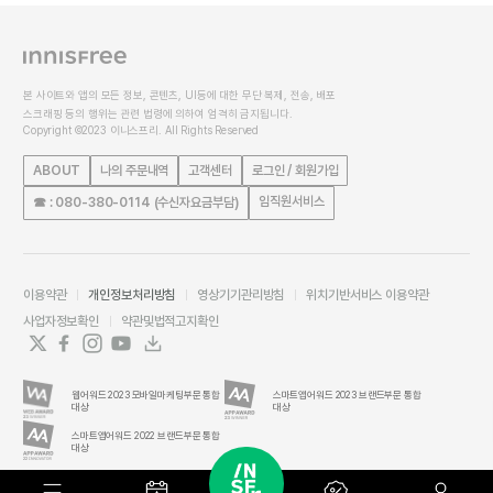
본 사이트와 앱의 모든 정보, 콘텐츠, UI등에 대한 무단 복제, 전송, 배포
스크래핑 등의 행위는 관련 법령에 의하여 엄격히 금지됩니다.
Copyright ©2023 이니스프리. All Rights Reserved
ABOUT
나의 주문내역
고객센터
로그인 / 회원가입
임직원서비스
☎ : 080-380-0114 (수신자요금부담)
이용약관
개인정보처리방침
영상기기관리방침
위치기반서비스 이용약관
사업자정보확인
약관및법적고지확인
웹어워드 2023 모바일마케팅부문 통합
스마트앱어워드 2023 브랜드부문 통합
대상
대상
스마트앱어워드 2022 브랜드부문 통합
대상