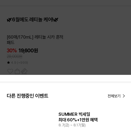
🌿6월에도 레티놀 케어!🌿
[60매/170mL] 레티놀 시카 흔적
패드
30%
19,600원
28,000원
4.9
(+999)
다른 진행중인 이벤트
전체보기
SUMMER 빅세일
최대 60%+1만원 혜택
8.7(금) ~ 8.17(월)