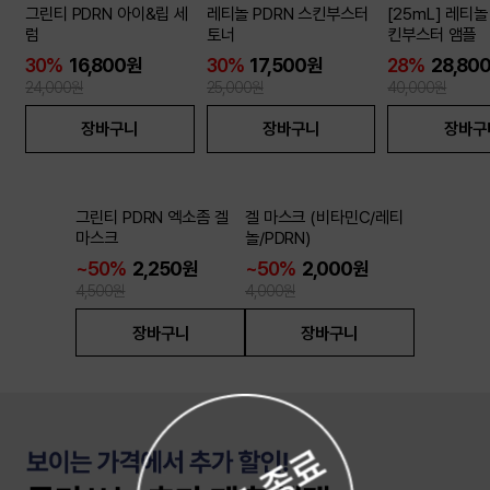
그린티 PDRN 아이&립 세
레티놀 PDRN 스킨부스터
[25mL] 레티놀
럼
토너
킨부스터 앰플
30%
16,800원
30%
17,500원
28%
28,80
24,000원
25,000원
40,000원
장바구니
장바구니
장바구
6개이상
6개이상
50
50
그린티 PDRN 엑소좀 겔
겔 마스크 (비타민C/레티
~
~
%
%
마스크
놀/PDRN)
~50%
2,250원
~50%
2,000원
4,500원
4,000원
장바구니
장바구니