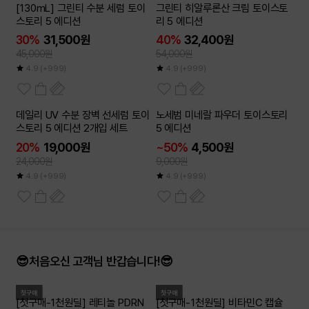
[130mL] 그린티 수분 세럼 토이
그린티 히알루론산 크림 토이스토
스토리 5 에디션
리 5 에디션
30%
31,500원
40%
32,400원
45,000원
54,000원
4.9
(+999)
4.9
(+999)
2개이상
데일리 UV 수분 장벽 선세럼 토이
노세범 미네랄 파우더 토이스토리
50
~
%
스토리 5 에디션 2개입 세트
5 에디션
20%
19,000원
~50%
4,500원
24,000원
9,000원
4.9
(+999)
4.9
(+999)
😎처음오신 고객님 반갑습니다!😎
첫구매
첫구매
[첫구매-1천원딜] 레티놀 PDRN
[첫구매-1천원딜] 비타민C 캡슐