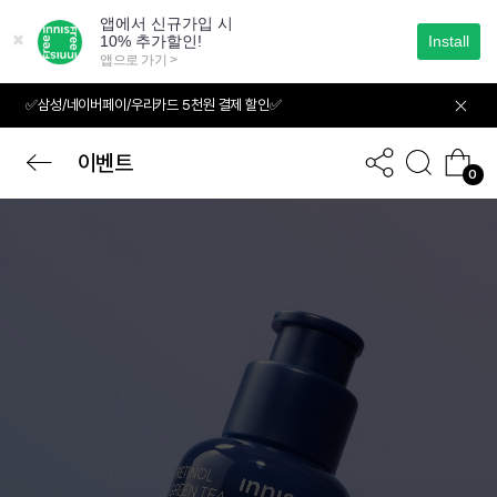
본
문
으
로
바
✅삼성/네이버페이/우리카드 5천원 결제 할인✅
로
가
기
이벤트
0