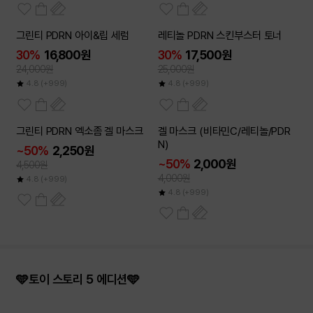
그린티 PDRN 아이&립 세럼
레티놀 PDRN 스킨부스터 토너
30%
16,800원
30%
17,500원
24,000원
25,000원
4.8
(+999)
4.8
(+999)
6개이상
6개이상
그린티 PDRN 엑소좀 겔 마스크
겔 마스크 (비타민C/레티놀/PDR
50
50
~
~
%
%
N)
~50%
2,250원
~50%
2,000원
4,500원
4,000원
4.8
(+999)
4.8
(+999)
🩵토이 스토리 5 에디션🩵