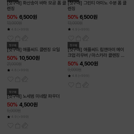
[첫구매] 화산송이 바하 모공 폼 클
[첫구매] 그린티 아미노 수분 폼 클
렌징
렌징
50%
6,500원
50%
6,500원
13,000원
13,000원
4.8
(+999)
4.9
(+999)
첫구매
첫구매
[첫구매] 애플씨드 클렌징 오일
[첫구매] 애플씨드 립앤아이 메이
크업 리무버 / 마스카라 클렌징 워
50%
10,500원
터리 세안제
50%
4,500원
21,000원
9,000원
4.8
(+999)
4.8
(+999)
첫구매
[첫구매] 노세범 미네랄 파우더
50%
4,500원
9,000원
4.9
(+999)