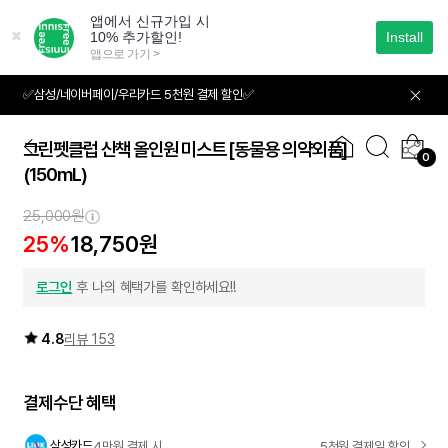
본
문
으
로
바
✅삼성/네이버페이/우리카드 5천원 결제 할인✅
01
05
로
가
기
그린펫클럽 산책 올인원 미스트 [동물용 의약외품]
0
(150mL)
25,000원
25%
18,750원
로그인
후 나의 혜택가를 확인하세요!!
4.8
리뷰 153
결제수단 혜택
삼성카드
4만원 결제 시
5천원 결제일 할인