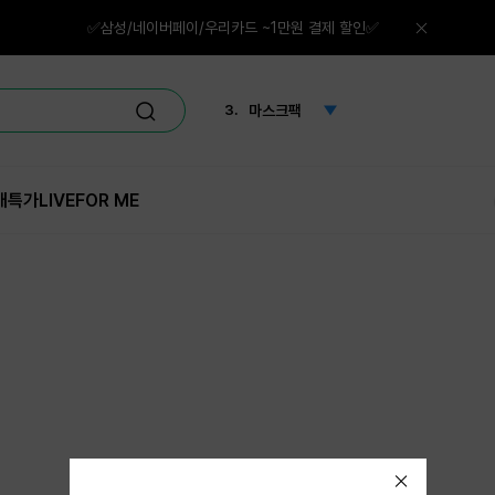
1.
체험
✅삼성/네이버페이/우리카드 ~1만원 결제 할인✅
2.
네일
3.
마스크팩
4.
선크림
매특가
LIVE
FOR ME
5.
노세범
6.
그린티
7.
체험단
8.
화산송이
9.
퍼프
10.
한란
1.
체험