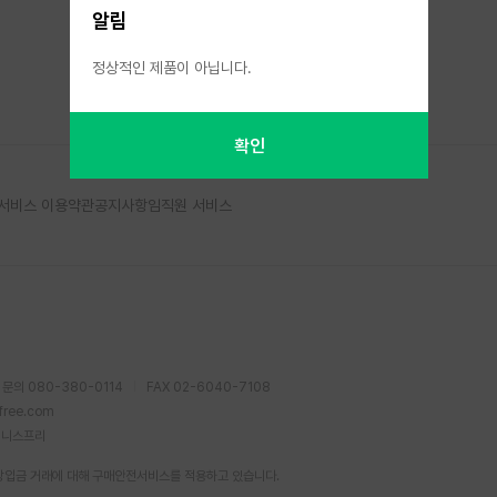
알림
정상적인 제품이 아닙니다.
확인
서비스 이용약관
공지사항
임직원 서비스
 문의 080-380-0114
FAX 02-6040-7108
sfree.com
이니스프리
장입금 거래에 대해 구매안전서비스를 적용하고 있습니다.