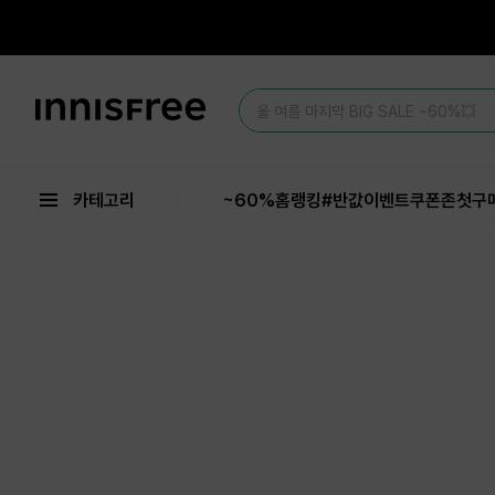
본
문
으
로
바
이
로
올 여름 마지막 BIG SALE ~60%💥
니
가
스
기
프
리
카테고리
~60%
홈
랭킹
#반값
이벤트
쿠폰존
첫구