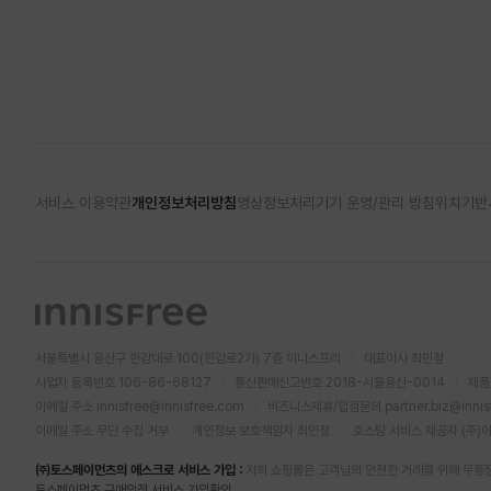
서비스 이용약관
개인정보처리방침
영상정보처리기기 운영/관리 방침
위치기반
서울특별시 용산구 한강대로 100(한강로2가) 7층 이니스프리
대표이사 최민정
사업자 등록번호 106-86-68127
통신판매신고번호 2018-서울용산-0014
제품
이메일 주소
innisfree@innisfree.com
비즈니스제휴/입점문의
partner.biz@inni
이메일 주소 무단 수집 거부
개인정보 보호책임자 최민정
호스팅 서비스 제공자 (주)
㈜토스페이먼츠의 에스크로 서비스 가입 :
저희 쇼핑몰은 고객님의 안전한 거래를 위해 무통
토스페이먼츠 구매안전 서비스 가입확인