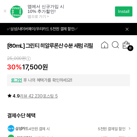
본
문
으
로
바
✅삼성/네이버페이/우리카드 5천원 결제 할인✅
01
05
로
가
기
[80mL] 그린티 히알루론산 수분 세럼 리필
0
25,000원
30%
17,500원
로그인
후 나의 혜택가를 확인하세요!!
4.9
리뷰 42,230
포스팅 5
결제수단 혜택
삼성카드
4만원 결제 시
5천원 결제일 할인