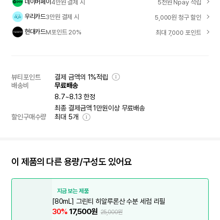
네이버페이
4만원 결제 시
5천원 Npay 적립
우리카드
3만원 결제 시
5,000원 청구 할인
현대카드
M포인트 20%
최대 7,000 포인트
뷰티포인트
결제 금액의 1%적립
배송비
무료배송
8.7~8.13 한정
최종 결제금액 1만원이상 무료배송
할인구매수량
최대
5
개
이 제품의 다른 용량/구성도 있어요
지금 보는 제품
[80mL] 그린티 히알루론산 수분 세럼 리필
30%
17,500원
25,000원