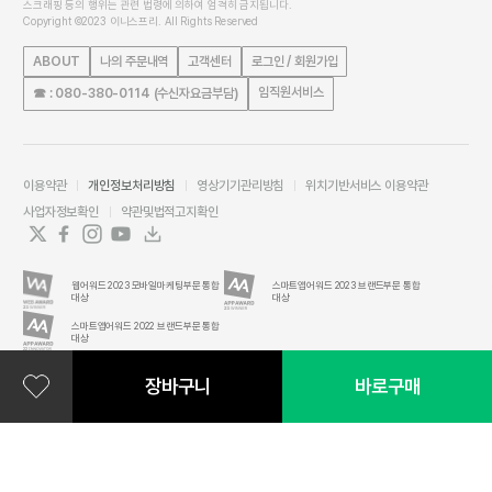
스크래핑 등의 행위는 관련 법령에 의하여 엄격히 금지됩니다.
Copyright ©2023 이니스프리. All Rights Reserved
ABOUT
나의 주문내역
고객센터
로그인 / 회원가입
임직원서비스
☎ : 080-380-0114 (수신자요금부담)
이용약관
개인정보처리방침
영상기기관리방침
위치기반서비스 이용약관
사업자정보확인
약관및법적고지확인
웹어워드 2023 모바일마케팅부문 통합
스마트앱어워드 2023 브랜드부문 통합
대상
대상
스마트앱어워드 2022 브랜드부문 통합
대상
장바구니
바로구매