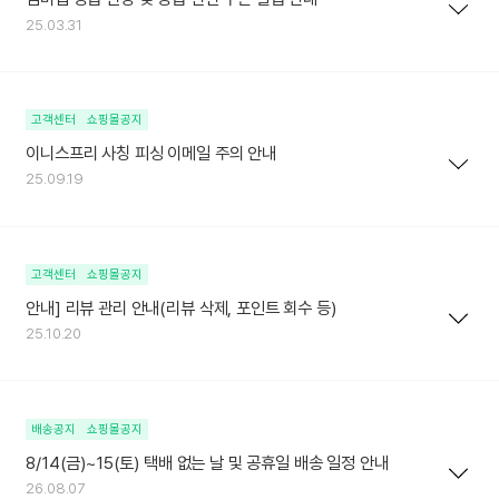
25.03.31
안녕하세요. 고객님.
고객센터
쇼핑몰공지
매월 초 진행되는 멤버십 등급 변경이 매월 1일 새벽 00시부터 3시 간 소
이니스프리 사칭 피싱 이메일 주의 안내
요될 예정입니다.
25.09.19
그에 따른 멤버십 등급 밎 마이멤버십데이 쿠폰, 그린티 등급 배송비 무료
쿠폰은 매월 1일 03시 이후에 확인 가능합니다.
안녕하세요. 이니스프리입니다.
고객센터
쇼핑몰공지
감사합니다.
최근 이니스프리를 사칭하여 링크(URL) 클릭이나 파일 다운로드를 유도
안내] 리뷰 관리 안내(리뷰 삭제, 포인트 회수 등)
하는 악성(피싱) 이메일이 유포되고 있습니다.
25.10.20
발신자 메일 주소가 정상적이지 않거나 특정 행위를 요구하는 메일을 수신
하신 경우, 의심이 가는 링크를 절대로 클릭하지 마시고 개인정보가 탈취
되거나 금전적 피해를 당하지 않도록 삭제해 주시기 바랍니다.
안녕하세요 , 고객님!
이니스프리
공식몰 리뷰 관련하여 안내
드립니다.
배송공지
쇼핑몰공지
신고 기관 안내: 경찰청 사이버범죄신고시스템(ECRM) 또는 가까운 경찰
서 (☏112)
8/14(금)~15(토) 택배 없는 날 및 공휴일 배송 일정 안내
리뷰 작성 시, 리뷰 운영 정책을 통하여 아래 사항을 안내하고 있으나, 최
26.08.07
근 안내된 [리뷰 작성 유의사항]에 해당되는 운영 정책
위반 리뷰가 다수