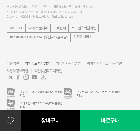
본 사이트와 앱의 모든 정보, 콘텐츠, UI등에 대한 무단 복제, 전송, 배포
스크래핑 등의 행위는 관련 법령에 의하여 엄격히 금지됩니다.
Copyright ©2023 이니스프리. All Rights Reserved
ABOUT
나의 주문내역
고객센터
로그인 / 회원가입
임직원서비스
☎ : 080-380-0114 (수신자요금부담)
이용약관
개인정보처리방침
영상기기관리방침
위치기반서비스 이용약관
사업자정보확인
약관및법적고지확인
웹어워드 2023 모바일마케팅부문 통합
스마트앱어워드 2023 브랜드부문 통합
대상
대상
스마트앱어워드 2022 브랜드부문 통합
대상
장바구니
바로구매