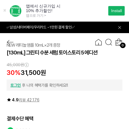
본
문
으
로
바
✅삼성/네이버페이/우리카드 ~1만원 결제 할인✅
01
05
로
가
기
NEW 레티놀 앰플 10mL×2개 증정
0
[130mL] 그린티 수분 세럼 토이스토리 5 에디션
45,000원
30%
31,500원
로그인
후 나의 혜택가를 확인하세요!!
4.9
리뷰 42,176
결제수단 혜택