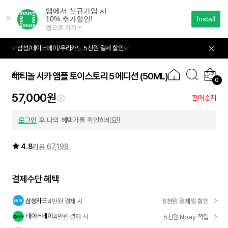
본
문
으
로
바
✅삼성/네이버페이/우리카드 5천원 결제 할인✅
01
05
로
가
기
레티놀 시카 앰플 토이스토리 5 에디션
(50ML)
0
57,000원
판매중지
로그인
후 나의 혜택가를 확인하세요!!
4.8
리뷰 67,198
결제수단 혜택
삼성카드
4만원 결제 시
5천원 결제일 할인
네이버페이
4만원 결제 시
5천원 Npay 적립