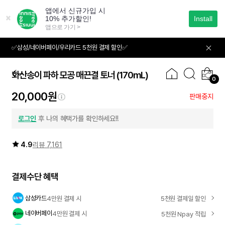
본
문
으
로
바
✅삼성/네이버페이/우리카드 5천원 결제 할인✅
01
04
로
가
기
화산송이 파하 모공 매끈결 토너
(170mL)
0
20,000원
판매중지
로그인
후 나의 혜택가를 확인하세요!!
4.9
리뷰 7,161
결제수단 혜택
삼성카드
4만원 결제 시
5천원 결제일 할인
네이버페이
4만원 결제 시
5천원 Npay 적립