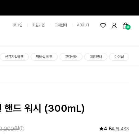
로그인
회원가입
고객센터
ABOUT
0
신규가입혜택
멤버십 혜택
고객센터
매장안내
마이샵
앤 핸드 워시
(300mL)
2,000원
4.8
리뷰 488