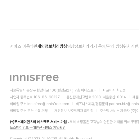
서비스 이용약관
개인정보처리방침
영상정보처리기기 운영/관리 방침
위치기반
서울특별시 용산구 한강대로 100(한강로2가) 7층 이니스프리
대표이사 최민정
사업자 등록번호 106-86-68127
통신판매신고번호 2018-서울용산-0014
제품
이메일 주소
innisfree@innisfree.com
비즈니스제휴/입점문의
partner.biz@inni
이메일 주소 무단 수집 거부
개인정보 보호책임자 최민정
호스팅 서비스 제공자 (주)
㈜토스페이먼츠의 에스크로 서비스 가입 :
저희 쇼핑몰은 고객님의 안전한 거래를 위해 무통
토스페이먼츠 구매안전 서비스 가입확인
Copyright ©2023 이니스프리. All Rights Reserved