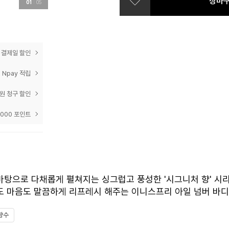
장바
01
05
prev
next
 결제일 할인
 Npay 적립
0원 청구 할인
,000 포인트
바탕으로 다채롭게 펼쳐지는 싱그럽고 풍성한 '시그니처 향' 시리
도 마음도 말끔하게 리프레시 해주는 이니스프리 아일 넘버 바디
향수