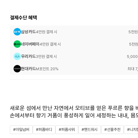
결제수단 혜택
삼성카드
4만원 결제 시
5천원
네이버페이
4만원 결제 시
5천원
우리카드
3만원 결제 시
5,00
현대카드
M포인트 20%
최대 7
새로운 섬에서 만난 자연에서 모티브를 얻은 푸르른 향을 
손에서부터 향기 거품이 풍성하게 일어 세정하는 내내, 몸
#아일넘버
#퍼퓸바디
#퍼퓸샤워
#핸드워시
#선물추천
#니치