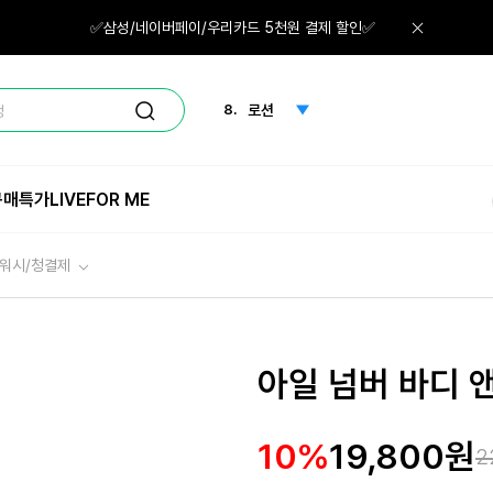
6.
그린티
✅삼성/네이버페이/우리카드 5천원 결제 할인✅
7.
선크림
8.
로션
정
9.
크림
구매특가
LIVE
FOR ME
10.
미스트
1.
체험
 워시/청결제
아일 넘버 바디 
10%
19,800원
2