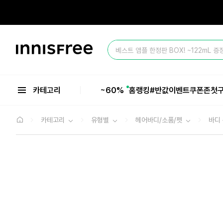
본
문
으
올 여름 마지막 BIG SALE ~60%💥
로
바
이
로
베스트 앰플 한정판 BOX! ~122mL 증
니
가
스
기
올 여름 마지막 BIG SALE ~60%💥
프
리
카테고리
~60%
홈
랭킹
#반값
이벤트
쿠폰존
첫
카테고리
유형별
헤어바디/소품/펫
바디