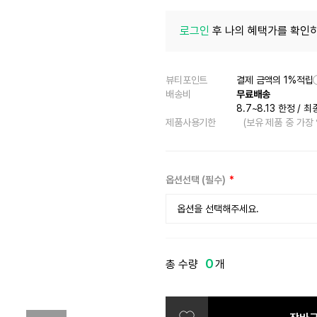
로그인
후 나의 혜택가를 확인하
뷰티포인트
결제 금액의 1%적립
배송비
무료배송
8.7~8.13 한정
/
최
제품사용기한
(보유 제품 중 가장
옵션선택 (필수)
옵션을 선택해주세요.
01 씨즈더모먼트
0
총 수량
개
02 웜앤퍼지스