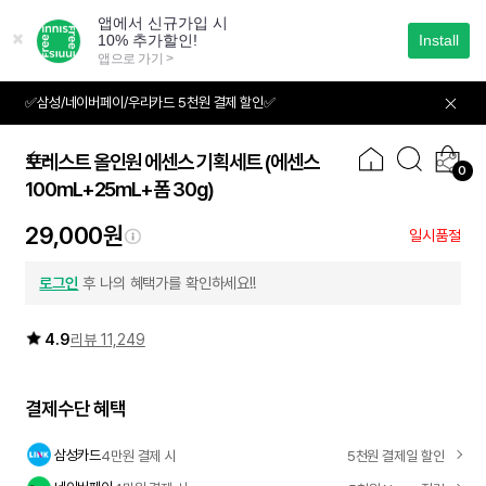
본
문
으
로
바
✅삼성/네이버페이/우리카드 5천원 결제 할인✅
01
06
로
가
기
포레스트 올인원 에센스 기획세트 (에센스
0
100mL+25mL+폼 30g)
29,000원
일시품절
로그인
후 나의 혜택가를 확인하세요!!
4.9
리뷰 11,249
결제수단 혜택
삼성카드
4만원 결제 시
5천원 결제일 할인