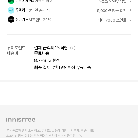
네이버페이
4만원 결제 시
5천원 Npay 적립
우리카드
3만원 결제 시
5,000원 청구 할인
현대카드
M포인트 20%
최대 7,000 포인트
뷰티포인트
결제 금액의 1%적립
배송비
무료배송
8.7~8.13 한정
최종 결제금액 1만원이상 무료배송
본 사이트와 앱의 모든 정보, 콘텐츠, UI등에 대한 무단 복제, 전송, 배포
스크래핑 등의 행위는 관련 법령에 의하여 엄격히 금지됩니다.