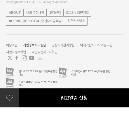
Copyright ©2023 이니스프리. All Rights Reserved
ABOUT
나의 주문내역
고객센터
로그인 / 회원가입
임직원서비스
☎ : 080-380-0114 (수신자요금부담)
이용약관
개인정보처리방침
영상기기관리방침
위치기반서비스 이용약관
사업자정보확인
약관및법적고지확인
웹어워드 2023 모바일마케팅부문 통합
스마트앱어워드 2023 브랜드부문 통합
대상
대상
스마트앱어워드 2022 브랜드부문 통합
대상
입고알림 신청