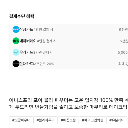
결제수단 혜택
삼성카드
4만원 결제 시
5천원
네이버페이
4만원 결제 시
5천원
우리카드
3만원 결제 시
5,00
현대카드
M포인트 20%
최대 7
이니스프리 포어 블러 파우더는 고운 입자감 100% 만족
게 두드리면 번들거림을 줄이고 보송한 마무리로 메이크업 
#모공파우더
#블러파우더
#매끈보송
#메이크업픽싱
#유분케어