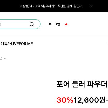
6.
네일
✅삼성/네이버페이/우리카드 5천원 결제 할인✅
7.
로션
8.
크림
정
9.
미스트
구매특가
LIVE
FOR ME
10.
샴푸
1.
체험
업
포어 블러 파우
30%
12,600원