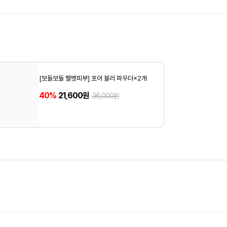
[보들보들 벨벳피부] 포어 블러 파우더×2개
40%
21,600원
36,000원