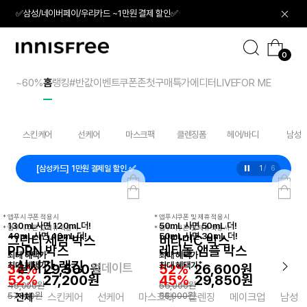
✅삼성/네이버페이/우리카드 ~1만원 결제 할인✅
본
문
시원한 여름토너 60% 특가
으
로
0
화산송이 / 청보리 / 비자
바
이
로
니
가
스
~60%
홈
랭킹
#반값
이벤트
쿠폰존
첫구매특가
에디터
LIVE
FOR ME
04
14
기
프
리
스킨케어
선케어
마스크팩
클렌징폼
헤어/바디
남성
[네이버페이] NPAY 5천원 적립
2
6
* 앱푸시 쿠폰 적용시
* 앱푸시쿠폰 및 제휴 적용시
130mL사면 120mL더!
50mL 사면 50mL 더!
* 앱푸시쿠폰 및 제휴 적용시
* 앱푸시쿠폰 및 제휴 적용시
40mL 사면 40mL 더!
50mL 사면 30mL 더!
그린티 세럼 박스
비타민C 박스
PDRN 박스
레티놀 앰플 박스
*
*
최대 혜택가
최대 혜택가
실시간 랭킹
*
*
최대 혜택가
최대 혜택가
업데이트
34%
29,500원
52%
26,600원
52%
27,200원
45%
29,850원
45,000
원
56,000
원
57,000
원
55,000
원
전체
스킨케어
선케어
마스크팩
클렌징
메이크업
남성