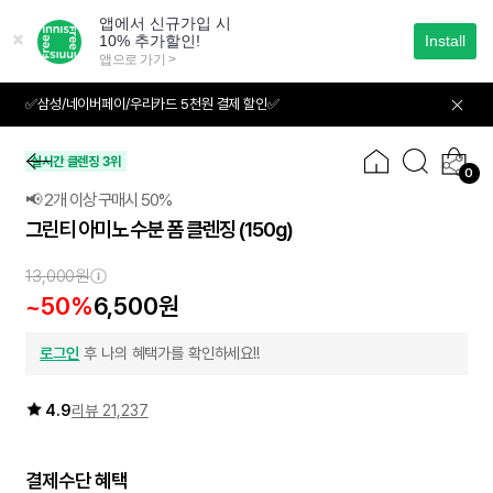
본
문
으
로
바
✅삼성/네이버페이/우리카드 5천원 결제 할인✅
01
03
로
가
기
실시간 클렌징 3위
0
📢 2개 이상 구매시 50%
그린티 아미노 수분 폼 클렌징
(150g)
2개이상
50
~
%
13,000원
~50%
6,500원
로그인
후 나의 혜택가를 확인하세요!!
4.9
리뷰 21,237
결제수단 혜택