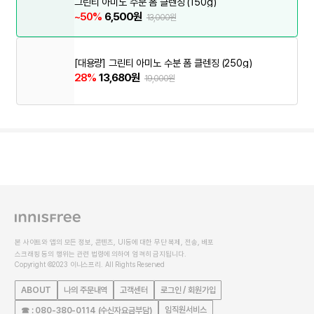
그린티 아미노 수분 폼 클렌징 (150g)
~50%
6,500원
13,000원
[대용량] 그린티 아미노 수분 폼 클렌징 (250g)
28%
13,680원
19,000원
본 사이트와 앱의 모든 정보, 콘텐츠, UI등에 대한 무단 복제, 전송, 배포
스크래핑 등의 행위는 관련 법령에 의하여 엄격히 금지됩니다.
Copyright ©2023 이니스프리. All Rights Reserved
ABOUT
나의 주문내역
고객센터
로그인 / 회원가입
임직원서비스
☎ : 080-380-0114 (수신자요금부담)