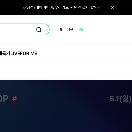
6.
노세범
✅삼성/네이버페이/우리카드 ~1만원 결제 할인✅
7.
선크림
8.
퍼프
9.
마스크
매특가
LIVE
FOR ME
10.
스킨
1.
체험