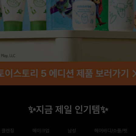
✨지금 제일 인기템✨
클렌징
메이크업
남성
헤어바디/소품/펫