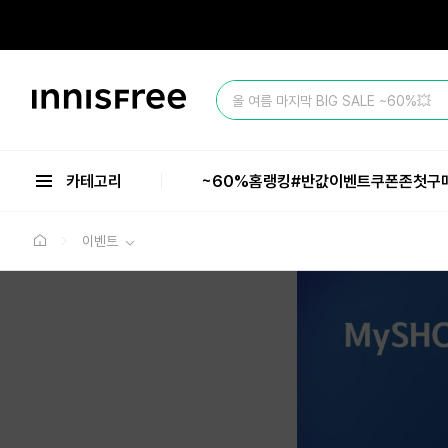
본
문
으
로
바
이
로
올 여름 마지막 BIG SALE ~60%💥
니
가
스
기
프
리
카테고리
~60%
홈
랭킹
#반값
이벤트
쿠폰존
첫구
이벤트