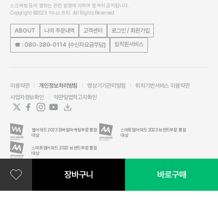
스크래핑 등의 행위는 관련 법령에 의하여 엄격히 금지됩니다.
Copyright ©2023 이니스프리. All Rights Reserved
ABOUT
나의 주문내역
고객센터
로그인 / 회원가입
임직원서비스
☎ : 080-380-0114 (수신자요금부담)
이용약관
개인정보처리방침
영상기기관리방침
위치기반서비스 이용약관
사업자정보확인
약관및법적고지확인
웹어워드 2023 모바일마케팅부문 통합
스마트앱어워드 2023 브랜드부문 통합
대상
대상
스마트앱어워드 2022 브랜드부문 통합
대상
장바구니
바로구매