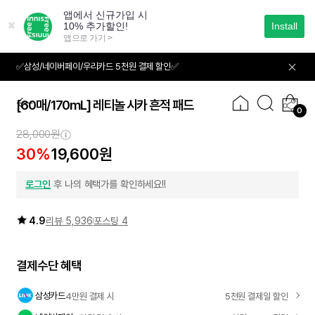
본
문
으
로
바
✅삼성/네이버페이/우리카드 5천원 결제 할인✅
01
05
로
가
기
[60매/170mL] 레티놀 시카 흔적 패드
0
28,000원
30%
19,600원
로그인
후 나의 혜택가를 확인하세요!!
4.9
리뷰 5,936
포스팅 4
결제수단 혜택
삼성카드
4만원 결제 시
5천원 결제일 할인