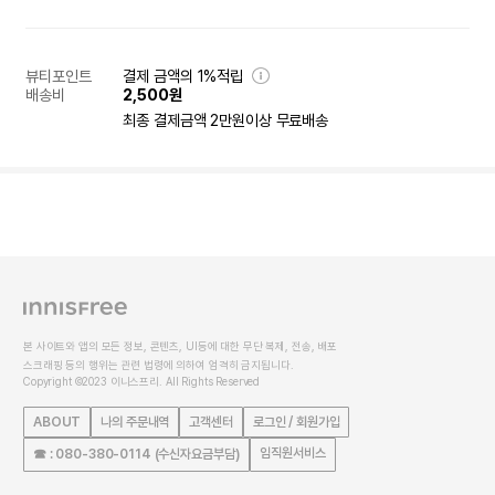
뷰티포인트
결제 금액의 1%적립
배송비
2,500원
최종 결제금액 2만원이상 무료배송
본 사이트와 앱의 모든 정보, 콘텐츠, UI등에 대한 무단 복제, 전송, 배포
스크래핑 등의 행위는 관련 법령에 의하여 엄격히 금지됩니다.
Copyright ©2023 이니스프리. All Rights Reserved
ABOUT
나의 주문내역
고객센터
로그인 / 회원가입
임직원서비스
☎ : 080-380-0114 (수신자요금부담)