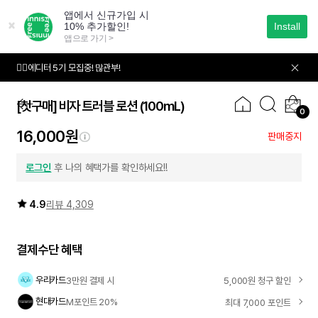
본
문
으
로
바
🙋‍♀️에디터 5기 모집중! 많관부!
01
04
로
가
기
[첫구매] 비자 트러블 로션
(100mL)
0
16,000원
판매중지
첫구매
로그인
후 나의 혜택가를 확인하세요!!
4.9
리뷰 4,309
결제수단 혜택
우리카드
3만원 결제 시
5,000원 청구 할인
현대카드
M포인트 20%
최대 7,000 포인트