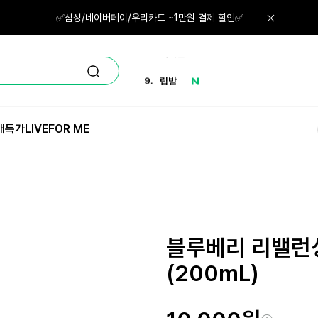
7.
화산송이
✅삼성/네이버페이/우리카드 ~1만원 결제 할인✅
8.
레티놀
9.
립밤
10.
면봉
정
매특가
LIVE
FOR ME
1.
체험
블루베리 리밸런싱
(200mL)