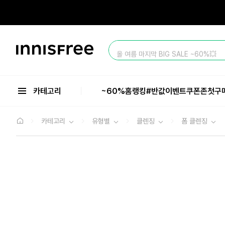
본
문
으
로
바
이
로
올 여름 마지막 BIG SALE ~60%💥
니
가
스
기
베스트 앰플 한정판 BOX! ~122mL 증
프
리
카테고리
~60%
홈
랭킹
#반값
이벤트
쿠폰존
첫구
올 여름 마지막 BIG SALE ~60%💥
카테고리
유형별
클렌징
폼 클렌징