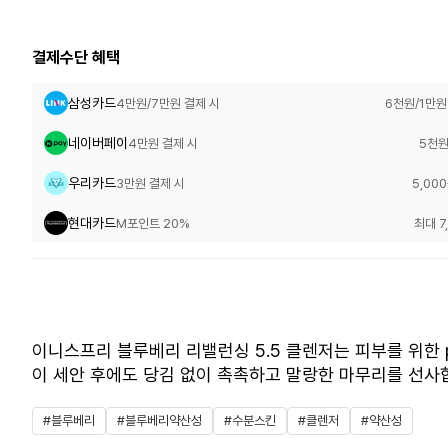
결제수단 혜택
삼성카드
4만원/7만원 결제 시
6천원/1만원
네이버페이
4만원 결제 시
5천원
우리카드
3만원 결제 시
5,00
현대카드
M포인트 20%
최대 7
이니스프리 블루베리 리밸런싱 5.5 클렌저는 피부를 위한 
이 세안 후에도 당김 없이 촉촉하고 말랑한 마무리를 선사
#블루베리
#블루베리약산성
#수분스킨
#클렌저
#약산성