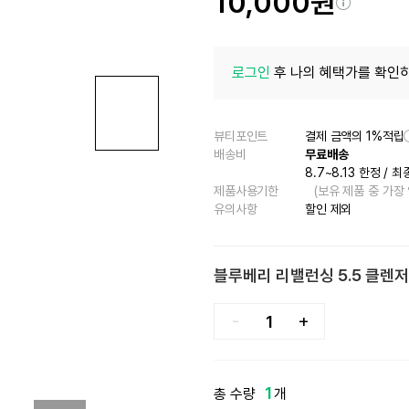
10,000원
로그인
후 나의 혜택가를 확인하
뷰티포인트
결제 금액의 1%적립
배송비
무료배송
8.7~8.13 한정
/
최
제품사용기한
(보유 제품 중 가장
유의사항
할인 제외
블루베리 리밸런싱 5.5 클렌저
-
+
1
총 수량
개