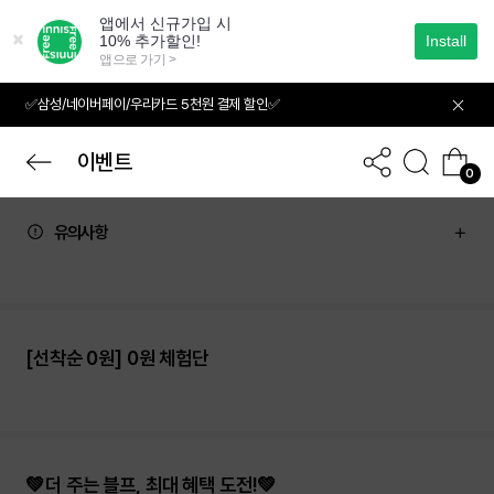
본
문
으
로
바
✅삼성/네이버페이/우리카드 5천원 결제 할인✅
로
가
기
이벤트
0
유의사항
[선착순 0원] 0원 체험단
💚더 주는 블프, 최대 혜택 도전!💚