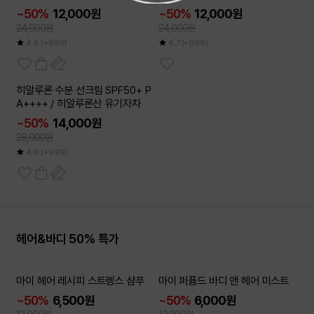
~50%
12,000원
~50%
12,000원
24,000원
24,000원
4.8
(+999)
4.7
(+999)
2개이상
히알루론 수분 선크림 SPF50+ P
50
~
%
A++++ / 히알루론산 유기자차
~50%
14,000원
28,000원
4.9
(+999)
헤어&바디 50% 특가
2개이상
2개이상
마이 헤어 레시피 스트렝스 샴푸
마이 퍼퓸드 바디 앤 헤어 미스트
50
50
~
~
%
%
~50%
6,500원
~50%
6,000원