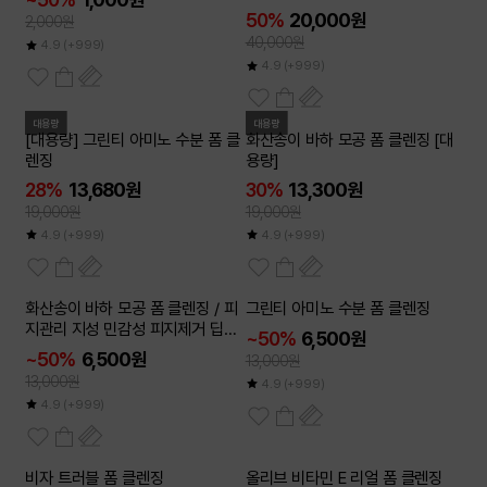
50%
20,000원
2,000원
40,000원
4.9
(+999)
4.9
(+999)
대용량
대용량
[대용량] 그린티 아미노 수분 폼 클
화산송이 바하 모공 폼 클렌징 [대
렌징
용량]
28%
13,680원
30%
13,300원
19,000원
19,000원
4.9
(+999)
4.9
(+999)
2개이상
2개이상
화산송이 바하 모공 폼 클렌징 / 피
그린티 아미노 수분 폼 클렌징
50
50
~
~
%
%
지관리 지성 민감성 피지제거 딥클
~50%
6,500원
렌징
~50%
6,500원
13,000원
13,000원
4.9
(+999)
4.9
(+999)
2개이상
2개이상
비자 트러블 폼 클렌징
올리브 비타민 E 리얼 폼 클렌징
50
50
~
~
%
%