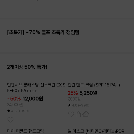
[초특가] ~70% 블프 초특가 쟁임템
2개이상 50% 특가!
2개이상
인텐시브 롱래스팅 선스크린 EX S
한란 핸드 크림 (SPF 15 PA+)
50
~
%
PF50+ PA++++
25%
5,250원
~50%
12,000원
7,000원
24,000원
4.8
(+999)
4.8
(+999)
6개이상
마이 퍼퓸드 핸드크림
겔 마스크 (비타민C/레티놀/PDR
50
~
%