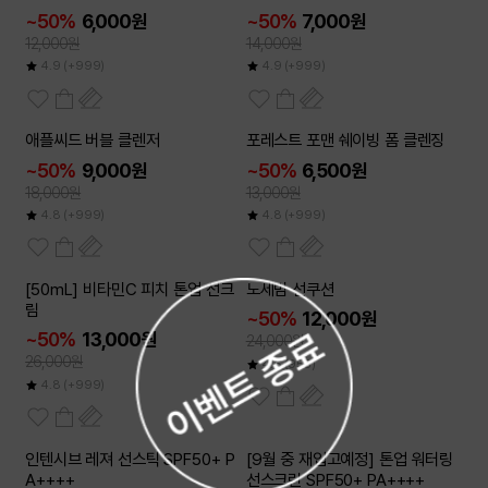
~50%
6,000원
~50%
7,000원
12,000원
14,000원
4.9
(+999)
4.9
(+999)
2개이상
2개이상
애플씨드 버블 클렌저
포레스트 포맨 쉐이빙 폼 클렌징
50
50
~
~
%
%
~50%
9,000원
~50%
6,500원
18,000원
13,000원
4.8
(+999)
4.8
(+999)
2개이상
2개이상
[50mL] 비타민C 피치 톤업 선크
노세범 선쿠션
50
50
~
~
%
%
림
~50%
12,000원
~50%
13,000원
24,000원
26,000원
4.6
(955)
4.8
(+999)
2개이상
2개이상
인텐시브 레져 선스틱 SPF50+ P
[9월 중 재입고예정] 톤업 워터링
50
50
~
~
%
%
A++++
선스크린 SPF50+ PA++++