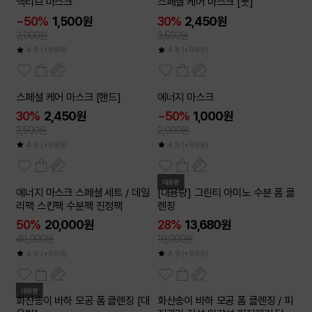
액티브 마스크
스페셜 케어 마스크 [풋]
50
~
%
~50%
1,500원
30%
2,450원
3,000원
3,500원
4.9
(+999)
4.8
(+999)
20개이상
스페셜 케어 마스크 [핸드]
에너지 마스크
50
~
%
30%
2,450원
~50%
1,000원
3,500원
2,000원
4.8
(+999)
4.9
(+999)
대용량
에너지 마스크 스페셜 세트 / 데일
[대용량] 그린티 아미노 수분 폼 클
리팩 스킨팩 수분팩 진정팩
렌징
50%
20,000원
28%
13,680원
40,000원
19,000원
4.9
(+999)
4.9
(+999)
대용량
2개이상
화산송이 바하 모공 폼 클렌징 [대
화산송이 바하 모공 폼 클렌징 / 피
50
~
%