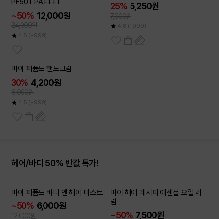
PF50+ PA++++
25%
5,250원
~50%
12,000원
7,000원
24,000원
4.8
(+999)
4.8
(+999)
마이 퍼퓸드 핸드크림
30%
4,200원
6,000원
4.8
(+999)
헤어/바디 50% 반값 특가!
2개이상
2개이상
마이 퍼퓸드 바디 앤 헤어 미스트
마이 헤어 레시피 에센셜 오일 세
50
50
~
~
%
%
럼
~50%
6,000원
~50%
7,500원
12,000원