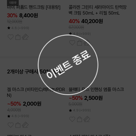
대용량
마이 퍼퓸드 핸드크림 [대용량]
콜라겐 그린티 세라마이드 탄력장
벽 크림 50mL + 리필 50mL
30%
8,400원
40%
40,200원
12,000원
67,000원
4.8
(+999)
4.9
(+999)
2개이상 구매시 50% 혜택
6개이상
6개이상
겔 마스크 (비타민C/레티놀/PDR
블랙티 유스 인핸싱 앰플 마스크
50
50
~
~
%
%
N)
~50%
2,500원
~50%
2,000원
5,000원
4,000원
4.9
(+999)
4.8
(+999)
10개이상