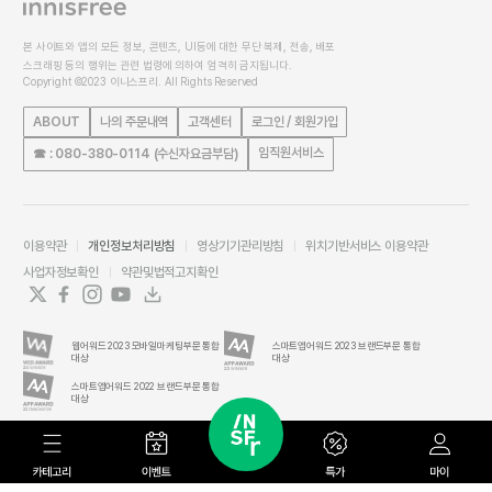
본 사이트와 앱의 모든 정보, 콘텐츠, UI등에 대한 무단 복제, 전송, 배포
스크래핑 등의 행위는 관련 법령에 의하여 엄격히 금지됩니다.
Copyright ©2023 이니스프리. All Rights Reserved
ABOUT
나의 주문내역
고객센터
로그인 / 회원가입
임직원서비스
☎ : 080-380-0114 (수신자요금부담)
이용약관
개인정보처리방침
영상기기관리방침
위치기반서비스 이용약관
사업자정보확인
약관및법적고지확인
웹어워드 2023 모바일마케팅부문 통합
스마트앱어워드 2023 브랜드부문 통합
대상
대상
스마트앱어워드 2022 브랜드부문 통합
대상