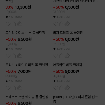
용량]
지관리 지성 민감성 피지제거 딥클
렌징
30%
13,300원
~50%
6,500원
19,000원
13,000원
4.9
(+999)
4.9
(+999)
2개이상
2개이상
그린티 아미노 수분 폼 클렌징
비자 트러블 폼 클렌징
50
50
~
~
%
%
~50%
6,500원
~50%
6,000원
13,000원
12,000원
4.9
(+999)
4.9
(+999)
2개이상
2개이상
올리브 비타민 E 리얼 폼 클렌징
애플씨드 버블 클렌저
50
50
~
~
%
%
~50%
7,000원
~50%
9,000원
14,000원
18,000원
4.9
(+999)
4.8
(+999)
2개이상
2개이상
포레스트 포맨 쉐이빙 폼 클렌징
[50mL] 비타민C 피치 톤업 선크
50
50
~
~
%
%
림
~50%
6,500원