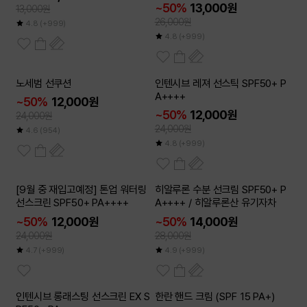
~50%
13,000원
13,000원
26,000원
4.8
(+999)
4.8
(+999)
2개이상
2개이상
노세범 선쿠션
인텐시브 레져 선스틱 SPF50+ P
50
50
~
~
%
%
A++++
~50%
12,000원
~50%
12,000원
24,000원
24,000원
4.6
(954)
4.8
(+999)
2개이상
2개이상
[9월 중 재입고예정] 톤업 워터링
히알루론 수분 선크림 SPF50+ P
50
50
~
~
%
%
선스크린 SPF50+ PA++++
A++++ / 히알루론산 유기자차
~50%
12,000원
~50%
14,000원
24,000원
28,000원
4.7
(+999)
4.9
(+999)
2개이상
인텐시브 롱래스팅 선스크린 EX S
한란 핸드 크림 (SPF 15 PA+)
50
~
%