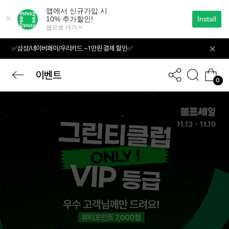
본
문
으
로
바
✅삼성/네이버페이/우리카드 ~1만원 결제 할인✅
로
가
기
이벤트
0