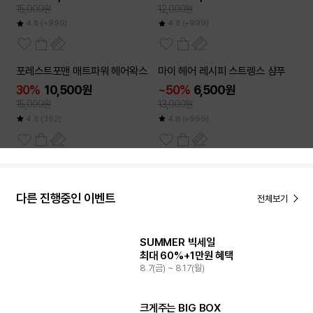
15,000원
12,000원
4.8
(+999)
4.8
(+999)
2개이상
포레스트포맨 매트파워 헤어왁스
마이 헤어 레시피 스트렝스 샴푸
50
~
%
30%
10,500원
~50%
6,500원
15,000원
13,000원
4.8
(362)
4.8
(+999)
다른 진행중인 이벤트
전체보기
SUMMER 빅세일
최대 60%+1만원 혜택
8.7(금) ~ 8.17(월)
크게주는 BIG BOX