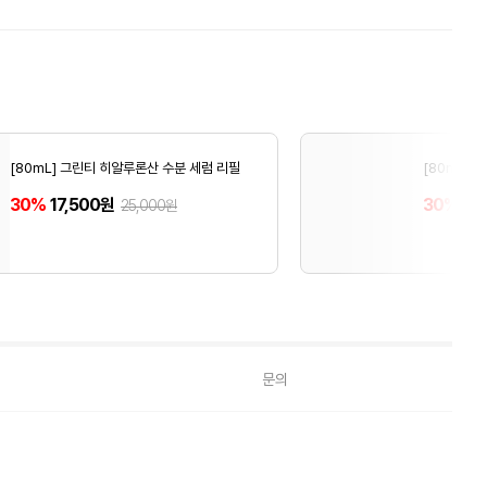
[80mL] 그린티 히알루론산 수분 세럼 리필
[80mL]
30%
17,500원
30%
21
25,000원
문의