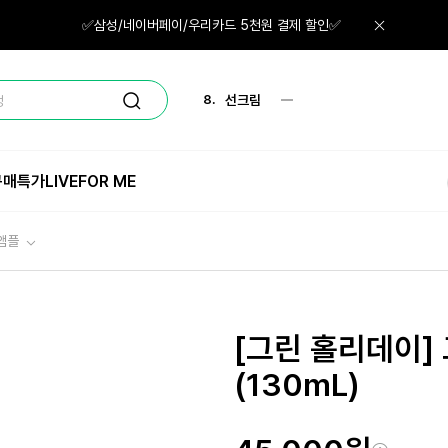
6.
그린티
✅삼성/네이버페이/우리카드 5천원 결제 할인✅
7.
로션
8.
선크림
정
9.
크림
구매특가
LIVE
FOR ME
10.
립밤
1.
체험
앰플
[그린 홀리데이]
(130mL)