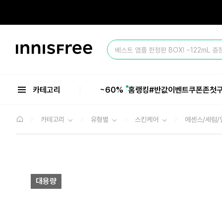
본
문
으
올 여름 마지막 BIG SALE ~60%💥
로
바
이
로
베스트 앰플 한정판 BOX! ~122mL 증
니
가
스
기
올 여름 마지막 BIG SALE ~60%💥
프
리
카테고리
~60%
홈
랭킹
#반값
이벤트
쿠폰존
첫
카테고리
유형별
스킨케어
에센스/세럼/
대용량