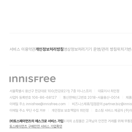
서비스 이용약관
개인정보처리방침
영상정보처리기기 운영/관리 방침
위치기반
서울특별시 용산구 한강대로 100(한강로2가) 7층 이니스프리
대표이사 최민정
사업자 등록번호 106-86-68127
통신판매신고번호 2018-서울용산-0014
제품
이메일 주소
innisfree@innisfree.com
비즈니스제휴/입점문의
partner.biz@inni
이메일 주소 무단 수집 거부
개인정보 보호책임자 최민정
호스팅 서비스 제공자 (주)
㈜토스페이먼츠의 에스크로 서비스 가입 :
저희 쇼핑몰은 고객님의 안전한 거래를 위해 무통
토스페이먼츠 구매안전 서비스 가입확인