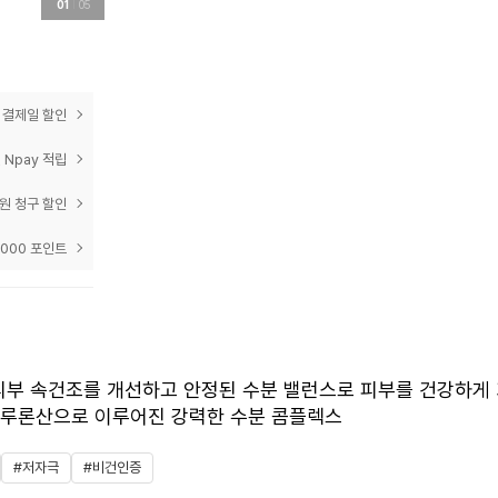
01
05
prev
next
 결제일 할인
 Npay 적립
0원 청구 할인
,000 포인트
숨에 피부 속건조를 개선하고 안정된 수분 밸런스로 피부를 건강하게
알루론산으로 이루어진 강력한 수분 콤플렉스
#저자극
#비건인증