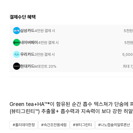
결제수단 혜택
삼성카드
4만원 결제 시
5천원
네이버페이
4만원 결제 시
5천원
우리카드
3만원 결제 시
5,00
현대카드
M포인트 20%
최대 7
Green tea+HA™*이 함유된 순간 흡수 텍스쳐가 단
(뷰티그린티™) 추출물+ 흡수력과 지속력이 보다 강한 히
#홀리데이한정
#속건조전용세럼
#뷰티그린티
#나노캡슐히알루론산