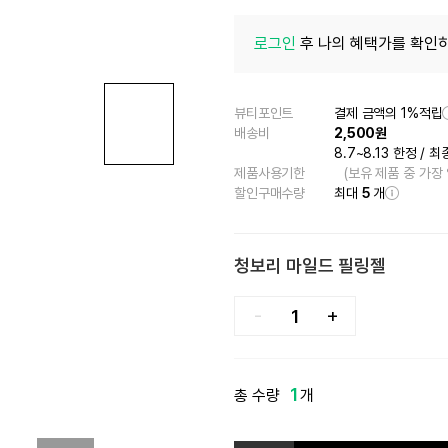
로그인
후 나의 혜택가를 확인하
뷰티포인트
결제 금액의 1%적립
배송비
2,500원
8.7~8.13 한정
/
최
제품사용기한
(보유 제품 중 가장
할인구매수량
최대
5
개
청보리 마일드 필링젤
-
+
1
총 수량
개