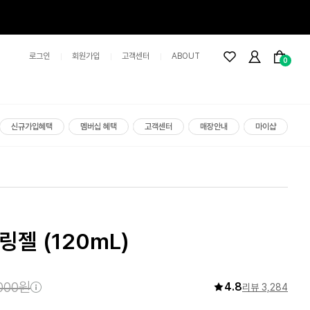
로그인
회원가입
고객센터
ABOUT
0
신규가입혜택
멤버십 혜택
고객센터
매장안내
마이샵
필링젤
(120mL)
,000원
4.8
리뷰 3,284