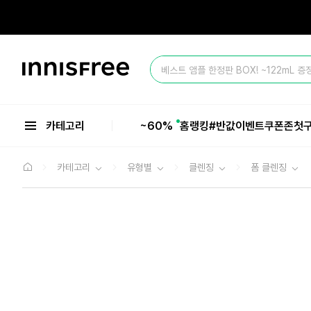
본
문
으
올 여름 마지막 BIG SALE ~60%💥
로
바
이
로
베스트 앰플 한정판 BOX! ~122mL 증
니
가
스
기
올 여름 마지막 BIG SALE ~60%💥
프
리
카테고리
~60%
홈
랭킹
#반값
이벤트
쿠폰존
첫
카테고리
유형별
클렌징
폼 클렌징