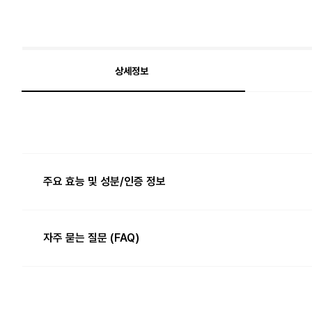
상세정보
주요 효능 및 성분/인증 정보
주요 효능
자주 묻는 질문 (FAQ)
· 민감하고 건조한 피부를 위해 진정 성분을 담아 촉촉하고 부
거칠고 울퉁불퉁한 피부결인데 청보리 마일드 필링젤을 쓰면
· 매일 사용해도 부담 없는 마일드 필링젤로, 피부 컨디셔닝과
· 자극 걱정 없는 순한 포뮬러로 각질 케어 후에도 당김 없는 