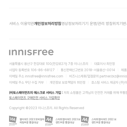
환절기마다 피부가 거칠어지는데 청보리 마일드 필링젤은 누
서비스 이용약관
개인정보처리방침
영상정보처리기기 운영/관리 방침
위치기반
피부 표면에 쌓인 묵은 각질로 인해 화장이 잘 먹지 않는 분이나, 과다 피지와
기에 적합합니다.
서울특별시 용산구 한강대로 100(한강로2가) 7층 이니스프리
대표이사 최민정
사업자 등록번호 106-86-68127
통신판매신고번호 2018-서울용산-0014
제품
이메일 주소
innisfree@innisfree.com
비즈니스제휴/입점문의
partner.biz@inni
이메일 주소 무단 수집 거부
개인정보 보호책임자 최민정
호스팅 서비스 제공자 (주)
㈜토스페이먼츠의 에스크로 서비스 가입 :
저희 쇼핑몰은 고객님의 안전한 거래를 위해 무통
토스페이먼츠 구매안전 서비스 가입확인
Copyright ©2023 이니스프리. All Rights Reserved
웹어워드 2023 모바일마
스마트앱어워드 2023 브
스마트앱어워드 2022 브
케팅부문 통합대상
랜드부문 통합대상
랜드부문 통합대상