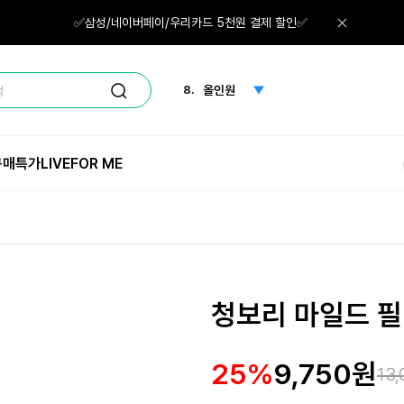
6.
수분크림
✅삼성/네이버페이/우리카드 5천원 결제 할인✅
7.
청보리
8.
올인원
정
9.
화장솜
구매특가
LIVE
FOR ME
10.
마스크
1.
체험
청보리 마일드 
25%
9,750원
13