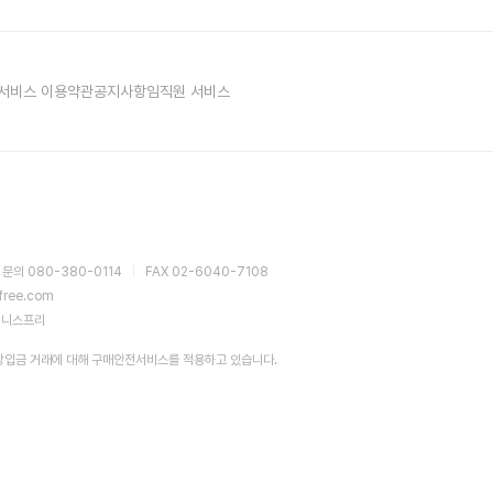
구에게 가장 필요한가요?
서비스 이용약관
공지사항
임직원 서비스
 블랙헤드로 피부결이 울퉁불퉁해져 고민인 분들께 추천합니다. 특히 잦은 각질 케어로 피부가
 문의 080-380-0114
FAX 02-6040-7108
sfree.com
이니스프리
장입금 거래에 대해 구매안전서비스를 적용하고 있습니다.