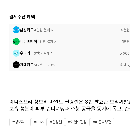
결제수단 혜택
삼성카드
4만원 결제 시
5천원
네이버페이
4만원 결제 시
5천원
우리카드
3만원 결제 시
5,00
현대카드
M포인트 20%
최대 7
이니스프리 청보리 마일드 필링젤은 3번 발효한 보리씨발효여
보습 성분이 피부 컨디셔닝과 수분 공급을 동시에 돕고, 
#청보리초
#PHA
#필링젤
#마일드필링
#매끈피부결