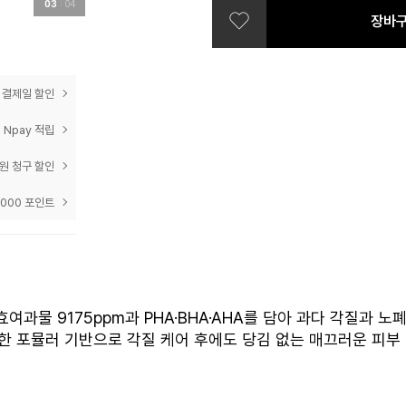
03
04
장바
prev
next
 결제일 할인
 Npay 적립
0원 청구 할인
,000 포인트
과물 9175ppm과 PHA·BHA·AHA를 담아 과다 각질과
순한 포뮬러 기반으로 각질 케어 후에도 당김 없는 매끄러운 피부