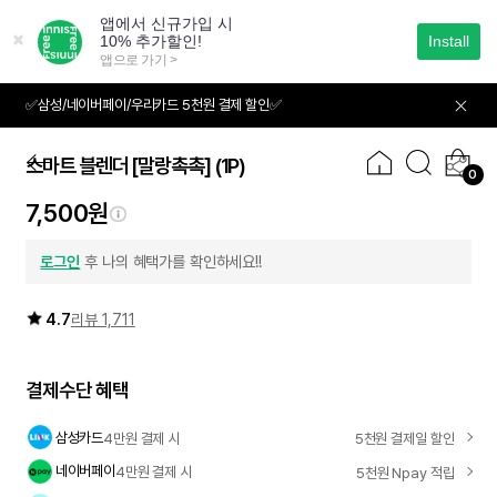
본
문
으
로
바
✅삼성/네이버페이/우리카드 5천원 결제 할인✅
01
02
로
가
기
스마트 블렌더 [말랑촉촉]
(1P)
0
7,500원
로그인
후 나의 혜택가를 확인하세요!!
4.7
리뷰 1,711
결제수단 혜택
삼성카드
4만원 결제 시
5천원 결제일 할인
네이버페이
4만원 결제 시
5천원 Npay 적립