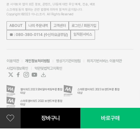
본 사이트와 앱의 모든 정보, 콘텐츠, UI등에 대한 무단 복제, 전송, 배포
스크래핑 등의 행위는 관련 법령에 의하여 엄격히 금지됩니다.
Copyright ©2023 이니스프리. All Rights Reserved
ABOUT
나의 주문내역
고객센터
로그인 / 회원가입
임직원서비스
☎ : 080-380-0114 (수신자요금부담)
이용약관
개인정보처리방침
영상기기관리방침
위치기반서비스 이용약관
사업자정보확인
약관및법적고지확인
웹어워드 2023 모바일마케팅부문 통합
스마트앱어워드 2023 브랜드부문 통합
대상
대상
스마트앱어워드 2022 브랜드부문 통합
대상
장바구니
바로구매