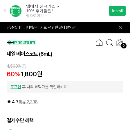
본
문
으
로
바
✅삼성/네이버페이/우리카드 ~1만원 결제 할인✅
01
03
로
가
기
실시간 메이크업 5위
0
네일 베이스코트
(6mL)
4,500원
60%
1,800원
로그인
후 나의 혜택가를 확인하세요!!
4.7
리뷰 2,398
결제수단 혜택