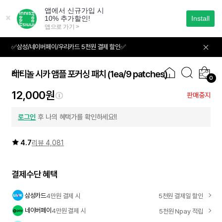
본
문
으
로
바
✅삼성/네이버페이/우리카드 5천원 결제 할인✅
01
02
로
가
기
레티놀 시카 앰플 포커싱 패치
(1ea/9 patches)
0
12,000원
판매중지
로그인
후 나의 혜택가를 확인하세요!!
4.7
리뷰 4,081
결제수단 혜택
삼성카드
4만원 결제 시
5천원 결제일 할인
네이버페이
4만원 결제 시
5천원 Npay 적립