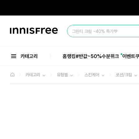
본
문
으
로
바
이
로
그린티 크림 ~40% 특가💚
니
가
스
기
프
리
카테고리
홈
랭킹
#반값
~50%수분위크
이벤트
카테고리
유형별
스킨케어
로션/크림