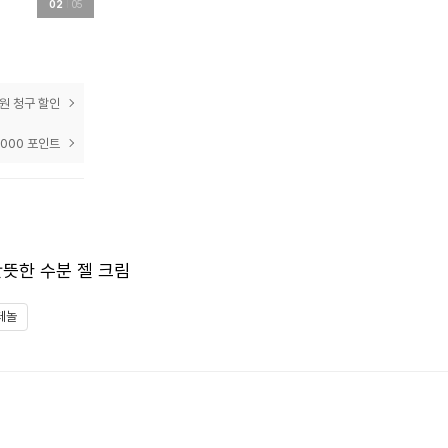
02
05
prev
next
0원 청구 할인
,000 포인트
뜻한 수분 젤 크림
테놀