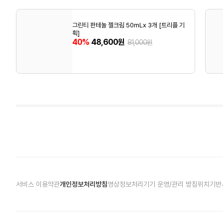
그린티 판테놀 젤크림 50mLx 3개 [트리플 기
획]
40%
48,600원
81,000원
서비스 이용약관
개인정보처리방침
영상정보처리기기 운영/관리 방침
위치기반