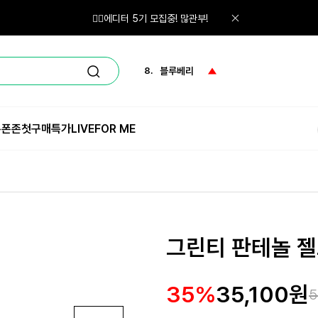
6.
선크림
🙋‍♀️에디터 5기 모집중! 많관부!
7.
체험단
8.
블루베리
9.
올인원
쿠폰존
첫구매특가
LIVE
FOR ME
10.
네일
1.
체험
그린티 판테놀 젤크
35%
35,100원
5