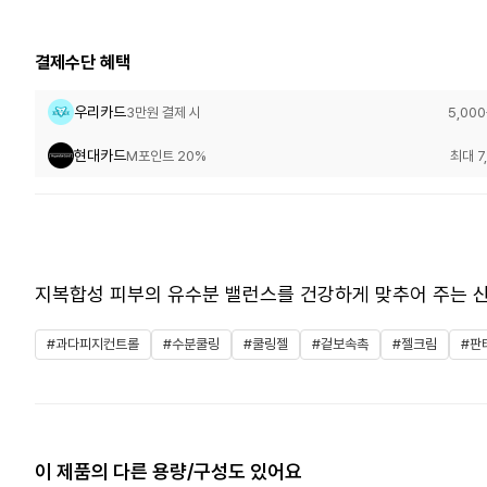
결제수단 혜택
우리카드
3만원 결제 시
5,00
현대카드
M포인트 20%
최대 7
지복합성 피부의 유수분 밸런스를 건강하게 맞추어 주는 산
#과다피지컨트롤
#수분쿨링
#쿨링젤
#겉보속촉
#젤크림
#판
이 제품의 다른 용량/구성도 있어요