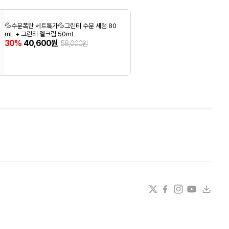
💦수분폭탄 세트특가💦그린티 수분 세럼 80
mL + 그린티 젤크림 50mL
30%
40,600원
58,000원