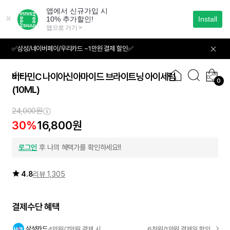
본
문
으
로
바
✅삼성/네이버페이/우리카드 ~1만원 결제 할인✅
01
05
로
가
기
비타민C 나이아신아마이드 브라이트닝 아이세럼
0
(10ML)
24,000원
30%
16,800원
로그인
후 나의 혜택가를 확인하세요!!
4.8
리뷰 1,305
결제수단 혜택
삼성카드
4만원/7만원 결제 시
6천원/1만원 결제일 할인