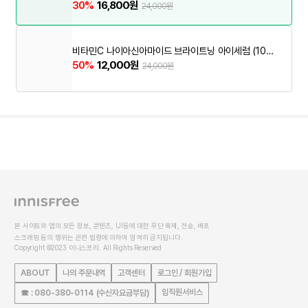
L)
30%
16,800원
24,000원
비타민C 나이아신아마이드 브라이트닝 아이세럼 (10M
L)
50%
12,000원
24,000원
본 사이트와 앱의 모든 정보, 콘텐츠, UI등에 대한 무단 복제, 전송, 배포
스크래핑 등의 행위는 관련 법령에 의하여 엄격히 금지됩니다.
Copyright ©2023 이니스프리. All Rights Reserved
ABOUT
나의 주문내역
고객센터
로그인 / 회원가입
임직원서비스
☎ : 080-380-0114 (수신자요금부담)