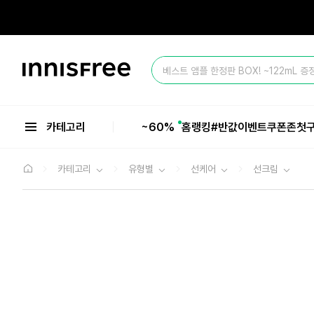
본
문
으
올 여름 마지막 BIG SALE ~60%💥
로
바
이
로
베스트 앰플 한정판 BOX! ~122mL 증
니
가
스
기
올 여름 마지막 BIG SALE ~60%💥
프
리
카테고리
~60%
홈
랭킹
#반값
이벤트
쿠폰존
첫
카테고리
유형별
선케어
선크림