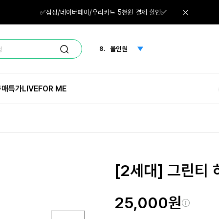
6.
수분크림
✅삼성/네이버페이/우리카드 5천원 결제 할인✅
7.
청보리
8.
올인원
정
9.
화장솜
구매특가
LIVE
FOR ME
10.
마스크
1.
체험
[2세대] 그린티
25,000원