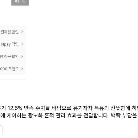
02
05
prev
next
 결제일 할인
 Npay 적립
0원 청구 할인
,000 포인트
은기 12.6% 만족 수치를 바탕으로 유기자차 특유의 산뜻함에 
만에 케어하는 광노화 흔적 관리 효과를 전달합니다. 백탁 부담