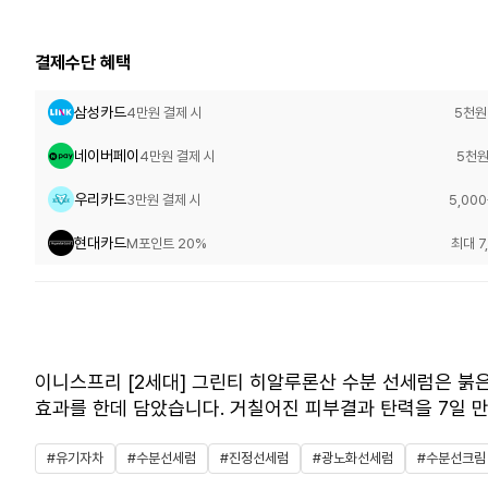
결제수단 혜택
삼성카드
4만원 결제 시
5천원
네이버페이
4만원 결제 시
5천원
우리카드
3만원 결제 시
5,00
현대카드
M포인트 20%
최대 7
이니스프리 [2세대] 그린티 히알루론산 수분 선세럼은 붉
효과를 한데 담았습니다. 거칠어진 피부결과 탄력을 7일 
#유기자차
#수분선세럼
#진정선세럼
#광노화선세럼
#수분선크림