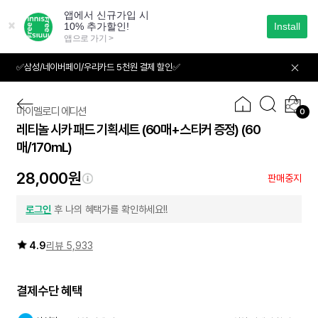
본
문
으
로
바
✅삼성/네이버페이/우리카드 5천원 결제 할인✅
01
06
로
가
기
마이멜로디 에디션
0
레티놀 시카 패드 기획세트 (60매+스티커 증정)
(60
한정판
매/170mL)
28,000원
판매중지
로그인
후 나의 혜택가를 확인하세요!!
4.9
리뷰 5,933
결제수단 혜택