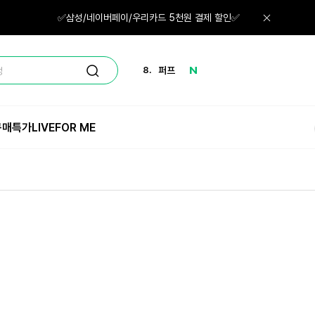
6.
올인원
✅삼성/네이버페이/우리카드 5천원 결제 할인✅
7.
네일
8.
퍼프
정
9.
로션
구매특가
LIVE
FOR ME
10.
선크림
1.
체험