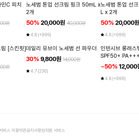
50
비타민C 피치
노세범 톤업 선크림 핑크 50mL x
노세범 톤업 선크
%
2개
L x 2개
50%
20,000원
50%
20,000
000원
40,000원
4.8
(+999)
4.8
(+999)
NEW
림 [스킨핏]
데일리 유브이 노세범 선 파우더
인텐시브 롱래스팅
SPF50+ PA++
30%
9,800원
14,000원
~50%
12,000
000원
4.7
(236)
4.8
(+999)
서비스 이용약관
공지사항
임직원 서비스