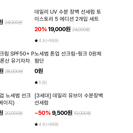
2개이상
데일리 UV 수분 장벽 선세럼 토
50
~
%
이스토리 5 에디션 2개입 세트
원
24,000원
20%
19,000원
24,000원
4.9
(+999)
체험단
2개이상
림 SPF50+ P
노세범 톤업 선크림-핑크 0원체
50
~
%
알루론산 유기자차
험단
0원
0원
28,000원
5
(8)
2개이상
2개이상
업 노세범 선크
[3세대] 데일리 유브이 수분장벽
50
50
~
~
%
%
베이지)
선세럼
원
~50%
9,500원
20,000원
19,000원
4.9
(+999)
NEW