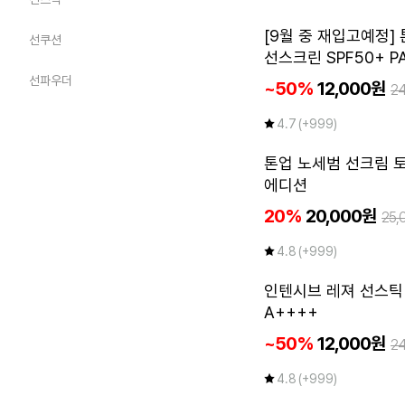
[9월 중 재입고예정]
선쿠션
선스크린 SPF50+ P
선파우더
~50%
12,000원
2
4.7
(+999)
NEW
톤업 노세범 선크림 
에디션
20%
20,000원
25,
4.8
(+999)
인텐시브 레져 선스틱 S
A++++
~50%
12,000원
2
4.8
(+999)
첫구매