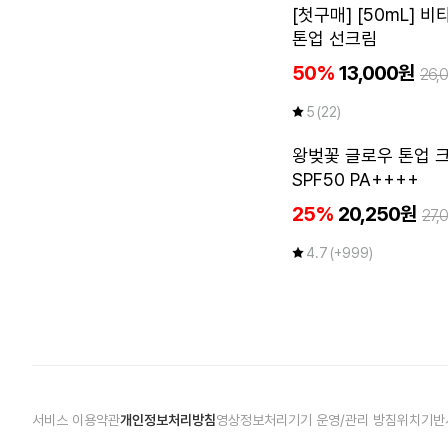
[첫구매] [50mL] 
톤업 선크림
50%
13,000원
26,
5
(22)
왕벚꽃 글로우 톤업 크
SPF50 PA++++
25%
20,250원
27,
4.7
(+999)
서비스 이용약관
개인정보처리방침
영상정보처리기기 운영/관리 방침
위치기반