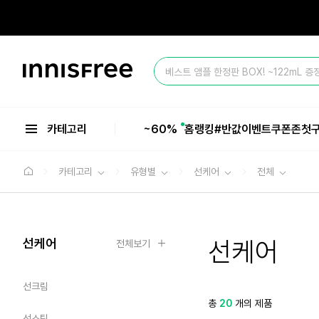
본
문
으
올 여름 마지막 BIG SALE ~60%💥
로
바
이
로
베스트 앰플 한정판 BOX! ~122mL 증
니
가
스
기
올 여름 마지막 BIG SALE ~60%💥
프
리
카테고리
~60%
홈
랭킹
#반값
이벤트
쿠폰존
첫
카테고리
유형별
선케어
전체
선케어
선케어
전체보기
선크림
총
20
개의 제품
선스틱