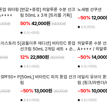
2개이상
50
 톤업 워터링
[반값+증정] 히알루론 수분 선크
노세범 선쿠션
%
50
~
%
A++++
림 50mL x 3개 [트리플 기획]
~50%
12,000
50%
42,000원
4,000원
84,000원
4.6
(956)
4.9
(+999)
토이스토리 5
[곰돌이푸 에디션] 비타민C 톤업
히알루론 수분 선크
선크림 50mL 2개입 세트 + 손거
A++++ / 히
울 증정
12%
22,880원
~50%
14,00
000원
26,000원
4.8
(+999)
4.9
(+999)
2개이상
2개이상
PF50+ P
[50mL] 비타민C 피치 톤업 선크
데일리 유브이 톤
50
50
~
~
%
%
림
림 (핑크/라벤더/
~50%
13,000원
~50%
10,000
4,000원
26,000원
4.8
(+999)
4.8
(+999)
NEW
NEW