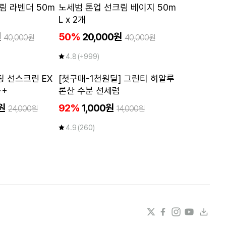
50
50
림 라벤더 50m
노세범 톤업 선크림 베이지 50m
%
%
L x 2개
원
50%
20,000원
40,000원
40,000원
4.8
(+999)
첫구매
2개이상
 선스크린 EX
[첫구매-1천원딜] 그린티 히알루
50
~
%
++
론산 수분 선세럼
원
92%
1,000원
24,000원
14,000원
4.9
(260)