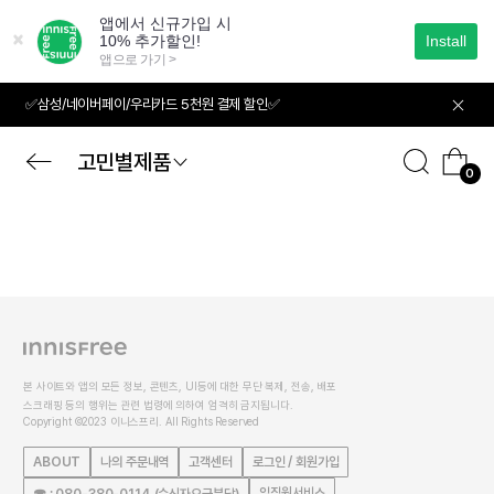
본
문
으
로
바
✅삼성/네이버페이/우리카드 5천원 결제 할인✅
로
가
기
고민별제품
0
본 사이트와 앱의 모든 정보, 콘텐츠, UI등에 대한 무단 복제, 전송, 배포
스크래핑 등의 행위는 관련 법령에 의하여 엄격히 금지됩니다.
Copyright ©2023 이니스프리. All Rights Reserved
ABOUT
나의 주문내역
고객센터
로그인 / 회원가입
임직원서비스
☎ : 080-380-0114 (수신자요금부담)