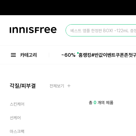
본
문
으
올 여름 마지막 BIG SALE ~60%💥
로
바
이
로
베스트 앰플 한정판 BOX! ~122mL 증
니
가
스
기
올 여름 마지막 BIG SALE ~60%💥
프
리
카테고리
~60%
홈
랭킹
#반값
이벤트
쿠폰존
첫
각질/피부결
전체보기
총
0
개의 제품
스킨케어
선케어
마스크팩