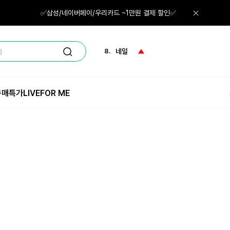
6.
레티놀
✅삼성/네이버페이/우리카드 ~1만원 결제 할인✅
7.
면봉
8.
네일
정
9.
토너
구매특가
LIVE
FOR ME
10.
세럼
1.
체험