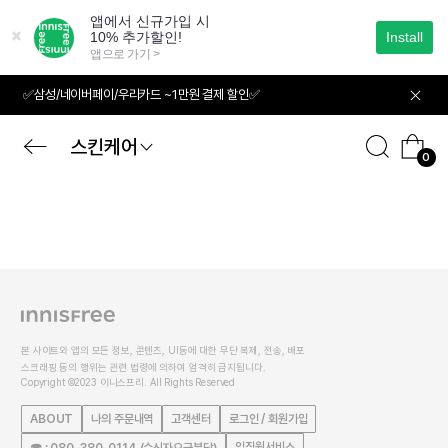
본
문
으
로
바
✅삼성/네이버페이/우리카드 ~1만원 결제 할인✅
로
가
기
스킨케어
0
본 사이트와 앱의 모든 정보, 콘텐츠, UI등에 대한 무단 복제, 전송, 배포
스크래핑 등의 행위는 관련 법령에 의하여 엄격히 금지됩니다.
Copyright ©2023 이니스프리. All Rights Reserved
ABOUT
나의 주문내역
고객센터
로그인 / 회원가입
임직원서비스
☎ : 080-380-0114 (수신자요금부담)